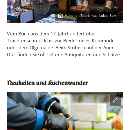
München Tourismus, Lukas Barth
Copyright:
Vom Buch aus dem 17. Jahrhundert über
Trachtenschmuck bis zur Biedermeier-Kommode
oder dem Ölgemälde: Beim Stöbern auf der Auer
Dult finden Sie oft seltene Antiquitäten und Schätze.
Neuheiten und Küchenwunder
Open mod