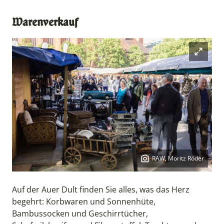
Warenverkauf
Open mod
RAW, Moritz Röder
Copyright:
Auf der Auer Dult finden Sie alles, was das Herz
begehrt: Korbwaren und Sonnenhüte,
Bambussocken und Geschirrtücher,