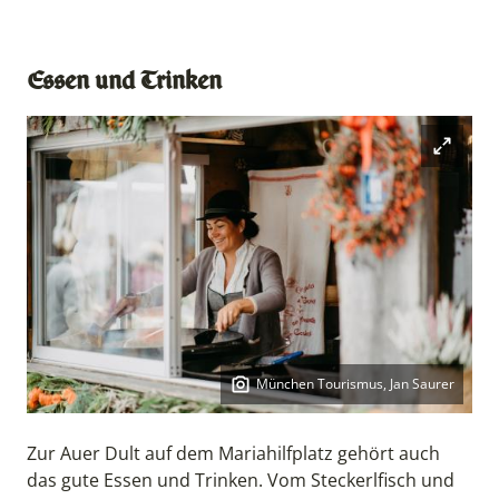
Essen und Trinken
Open mod
München Tourismus, Jan Saurer
Copyright:
Zur Auer Dult auf dem Mariahilfplatz gehört auch
das gute Essen und Trinken. Vom Steckerlfisch und