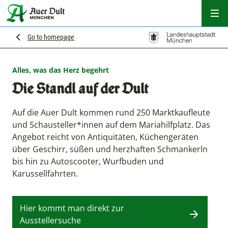
Hau
Go to homepage
Alles, was das Herz begehrt
Die Standl auf der Dult
Auf die Auer Dult kommen rund 250 Marktkaufleute
und Schausteller*innen auf dem Mariahilfplatz. Das
Angebot reicht von Antiquitäten, Küchengeräten
über Geschirr, süßen und herzhaften Schmankerln
bis hin zu Autoscooter, Wurfbuden und
Karussellfahrten.
Hier kommt man direkt zur
Ausstellersuche