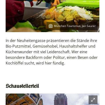
München Tourismus, Jan Saurer
Copyright:
In der Neuheitengasse präsentieren die Stände ihre
Bio-Putzmittel, Gemüsehobel, Haushaltshelfer und
Küchenwunder mit viel Leidenschaft. Wer eine
besondere Backform oder Politur, einen Besen oder
Kochlöffel sucht, wird hier fündig.
Schaustellerteil
Open mod