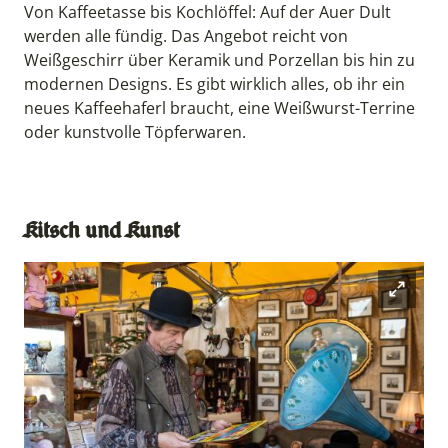
Von Kaffeetasse bis Kochlöffel: Auf der Auer Dult
werden alle fündig. Das Angebot reicht von
Weißgeschirr über Keramik und Porzellan bis hin zu
modernen Designs. Es gibt wirklich alles, ob ihr ein
neues Kaffeehaferl braucht, eine Weißwurst-Terrine
oder kunstvolle Töpferwaren.
Kitsch und Kunst
Open mod