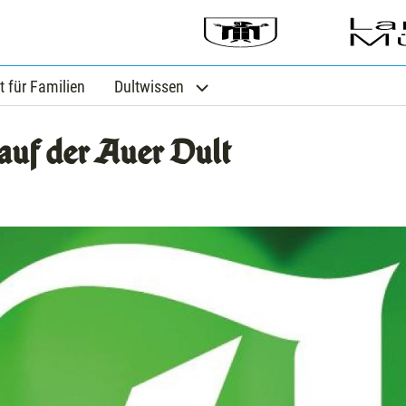
t für Familien
Dultwissen
auf der Auer Dult
g cards. Use the previous and next buttons to navigate, and 