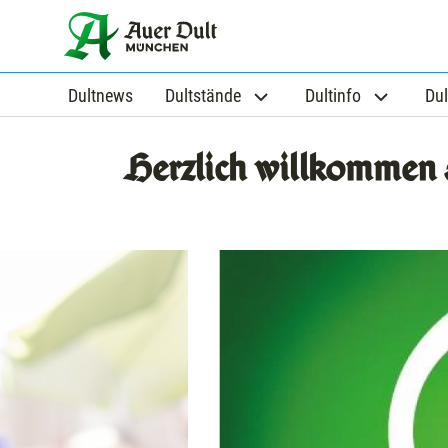
Dultnews
Dultstände
Dultinfo
Dul
Herzlich willkommen 
This is a carousel with rotatin