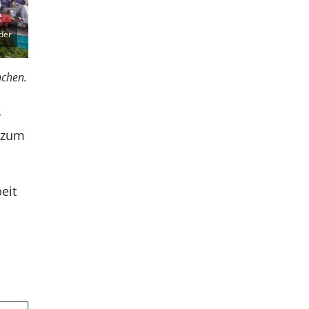
der
nchen.
r
 zum
eit