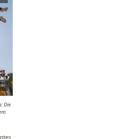
der
n: Die
dem
nntes