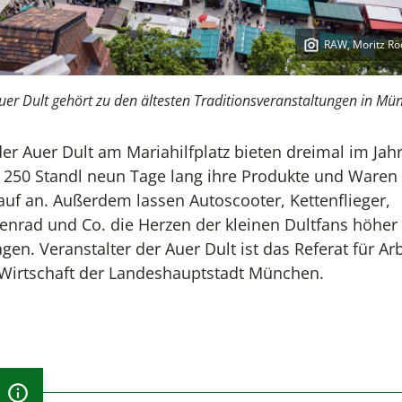
RAW, Moritz Rö
Copyright:
uer Dult gehört zu den ältesten Traditionsveranstaltungen in Mü
der Auer Dult am Mariahilfplatz
bieten dreimal im Jah
 250 Standl neun Tage lang
ihre
Produkte und Waren
auf an. Außerdem lassen Autoscooter, Kettenflieger,
enrad und Co. die Herzen der kleinen Dultfans höher
a
gen. Veranstalter der Auer Dult ist das Referat für Arb
Wirtschaft der Landeshauptstadt München.