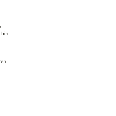
n
 hin
ten