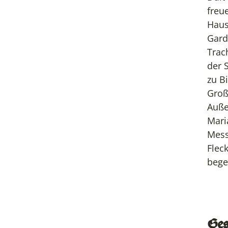
freu
Haus
Gard
Trac
der
zu
B
Groß
Auße
Mari
Mess
Flec
bege
Ges