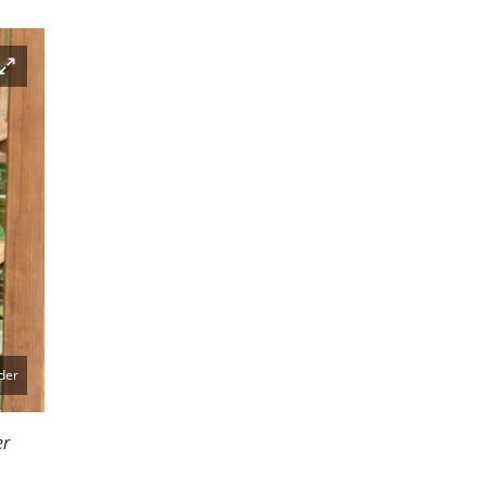
Open modal view
der
er