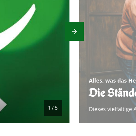
Nächstes Element
Alles, was das H
Die Stände
1 / 5
Dieses vielfältige