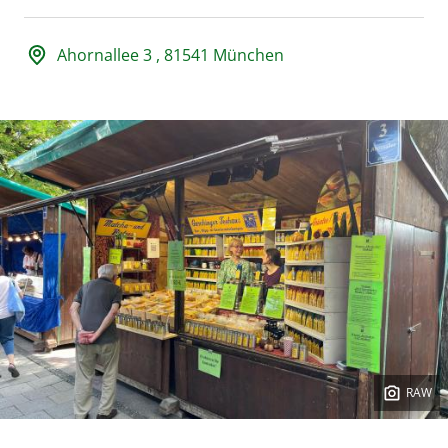
Adresse und Öffnungszeiten
Ahornallee 3 , 81541 München
RAW
Copyright: