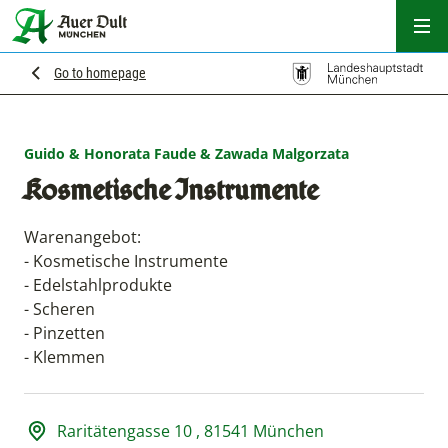
Hau
Go to homepage
Guido & Honorata Faude & Zawada Malgorzata
Kosmetische Instrumente
Warenangebot:
- Kosmetische Instrumente
- Edelstahlprodukte
- Scheren
- Pinzetten
- Klemmen
Adresse und Öffnungszeiten
Raritätengasse 10 , 81541 München