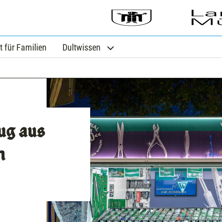
t für Familien
Dultwissen
ug aus
n