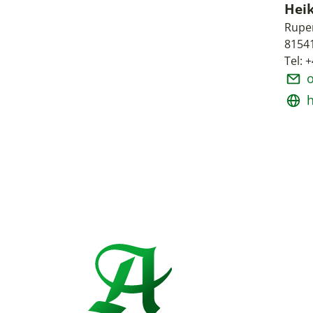
Hei
Ruper
8154
Tel: 
h