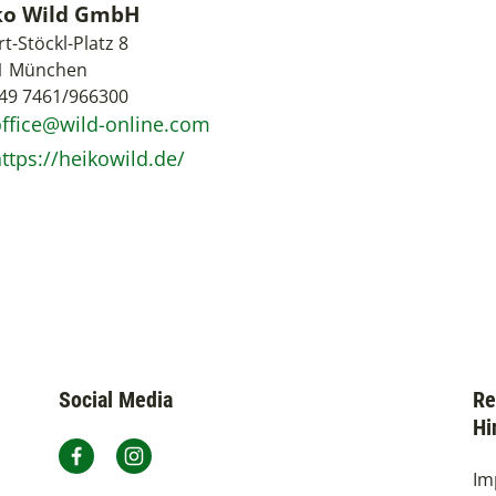
ko Wild GmbH
t-Stöckl-Platz 8
1 München
+49 7461/966300
office@wild-online.com
ttps://heikowild.de/
Social Media
Re
Hi
Auer Dult München auf Facebook
Auer Dult München auf Instagram
Im