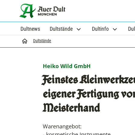
Dultnews
Dultstände
Dultinfo
Dul
Startseite
Dultstände
Heiko Wild GmbH
Feinstes Kleinwerkze
eigener Fertigung vo
Meisterhand
Warenangebot:
- kosmetische Instrumente