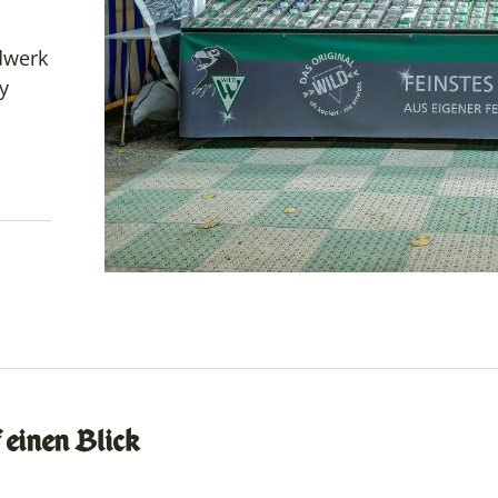
dwerk
y
eiten
 einen Blick