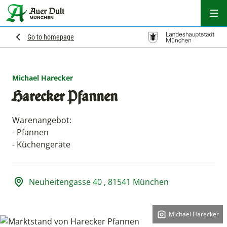
Hau
Go to homepage
Michael Harecker
Harecker Pfannen
Warenangebot:
- Pfannen
- Küchengeräte
Adresse und Öffnungszeiten
Neuheitengasse 40 , 81541 München
Michael Harecker
Copyright: